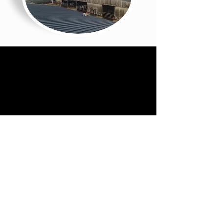
Pour tout complément d’information ou
pour toute demande de devis, veuillez
nous contacter au
09.78.80.13.93
/
06.95-18-01-26
ou par
mail à
contact@lestoituresflavoises.fr
Nous sommes à votre service du lundi au